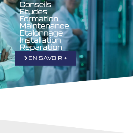
Conseils
Etudes
Formation
Maintenance
Etalonnage
Installation
Réparation
EN SAVOIR +